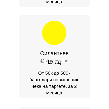
месяца
Силантьев
@silantev.vlad
Влад
От 50к до 500к
благодаря повышению
чека на таргете. за 2
месяца