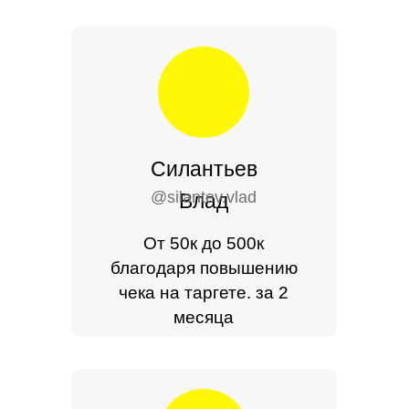
Силантьев
@silantev.vlad
Влад
От 50к до 500к
благодаря повышению
чека на таргете. за 2
месяца