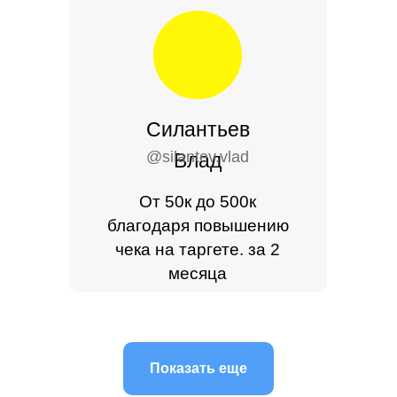
Силантьев
@silantev.vlad
Влад
От 50к до 500к
благодаря повышению
чека на таргете. за 2
месяца
Показать еще