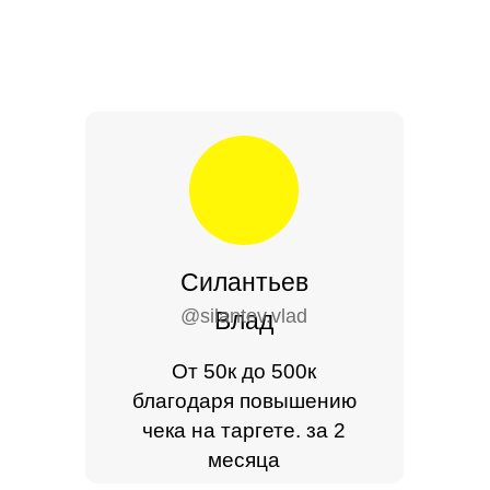
Силантьев
@silantev.vlad
Влад
От 50к до 500к
благодаря повышению
чека на таргете. за 2
месяца