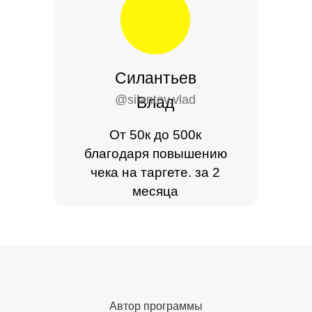
Силантьев
@silantev.vlad
Влад
От 50к до 500к
благодаря повышению
чека на таргете. за 2
месяца
Автор программы