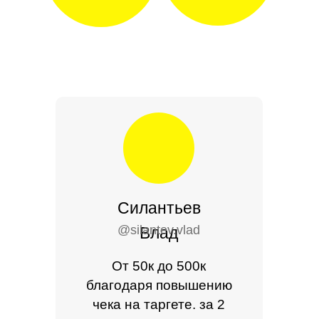
Силантьев
@silantev.vlad
Влад
От 50к до 500к
благодаря повышению
чека на таргете. за 2