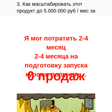
3. Как масштабировать этот
продукт
до 5.000.000 руб / мес за
12 мес
(для продвинутых)
Я мог потратить 2-4
месяц
2-4 месяца на
подготовку запуска
0 продаж
курса и получить...