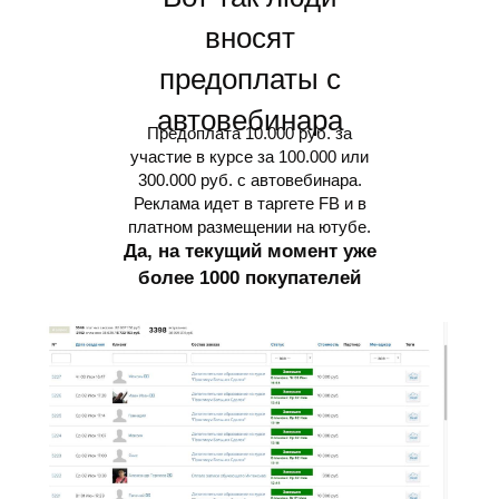
вносят
предоплаты с
автовебинара
Предоплата 10.000 руб. за
участие в курсе за 100.000 или
300.000 руб. с автовебинара.
Реклама идет в таргете FB и в
платном размещении на ютубе.
Да, на текущий момент уже
более 1000 покупателей