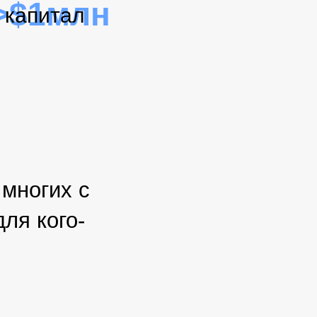
>$1млн
капитал
 многих с
ля кого-