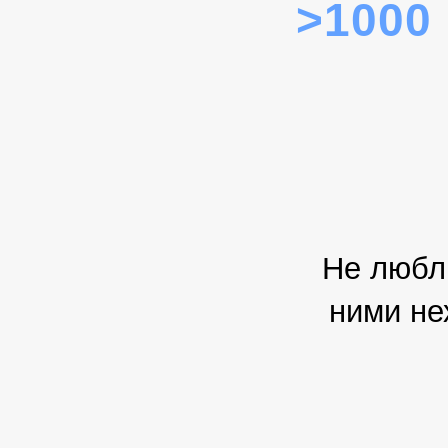
>1000
Не люблю
ними не