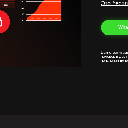
Это беспл
Wha
дор
Вам ответит ж
человек и даст
(особенно в 2022-23 году
пояснения по в