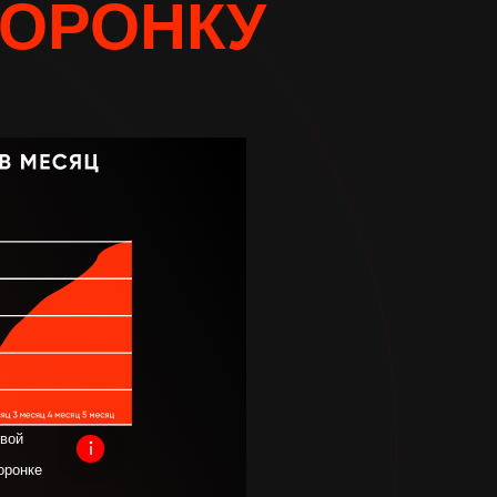
ОРОНКУ
ебинаров и мастер-
 случилось…
ивой
оронке