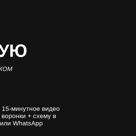
ВУЮ
ЕКОМ
е
15-минутное видео
 воронки
+ схему в
 или WhatsApp