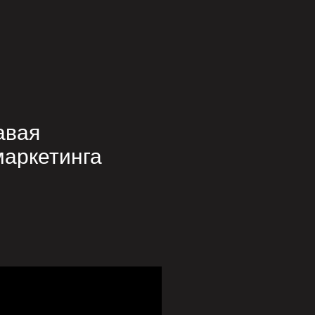
авая
маркетинга