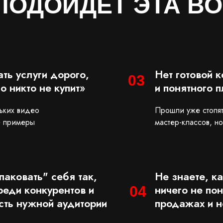
ПОДОЙДЕТ ЭТА В
ть услуги дорого,
Нет готовой 
03
о никто не купит»
и понятного 
льких видео
Прошли уже стопят
те примеры
мастер-классов, но
паковать" себя так,
Не знаете, к
реди конкурентов и
ничего не пон
04
сть нужной аудитории
продажах и н