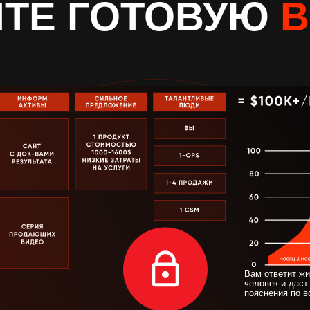
ИТЕ ГОТОВУЮ
В
Прошли уже стопятьсот курсов, в
классов, но результатов так и не
Вам ответит ж
человек и даст
пояснения по в